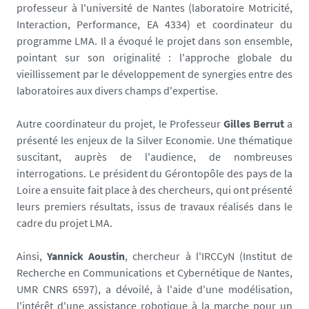
professeur à l'université de Nantes (laboratoire Motricité,
.
Interaction, Performance, EA 4334) et coordinateur du
u
programme LMA. Il a évoqué le projet dans son ensemble,
n
pointant sur son originalité : l'approche globale du
i
vieillissement par le développement de synergies entre des
v
laboratoires aux divers champs d'expertise.
-
n
Autre coordinateur du projet, le Professeur
Gilles Berrut
a
a
présenté les enjeux de la Silver Economie. Une thématique
n
suscitant, auprès de l'audience, de nombreuses
t
interrogations. Le président du Gérontopôle des pays de la
e
Loire a ensuite fait place à des chercheurs, qui ont présenté
s
leurs premiers résultats, issus de travaux réalisés dans le
.
cadre du projet LMA.
f
r
Ainsi,
Yannick Aoustin
, chercheur à l'IRCCyN (Institut de
/
Recherche en Communications et Cybernétique de Nantes,
m
UMR CNRS 6597), a dévoilé, à l'aide d'une modélisation,
e
l'intérêt d'une assistance robotique à la marche pour un
d