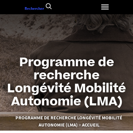
Aller
Rechercher
au
contenu
Programme de
recherche
Longévité Mobilité
Autonomie (LMA)
Vous
PROGRAMME DE RECHERCHE LONGÉVITÉ MOBILITÉ
êtes
AUTONOMIE (LMA)
ACCUEIL
ici :