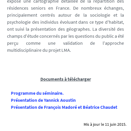
exposé une cartographie détaillée de la répartition des
o
résidences seniors en France. De nombreux échanges,
w
principalement centrés autour de la sociologie et la
_
psychologie des individus évoluant dans ce type d'habitat,
s
ont suivi la présentation des géographes. La diversité des
e
champs d'étude concernés par les questions du public a été
m
perçu comme une validation de l'approche
i
multidisciplinaire du projet LMA.
n
a
i
r
e
Documents à télécharger
_
1
Programme du séminaire.
4
Présentation de Yannick Aoustin
1
Présentation de François Madoré et Béatrice Chaudet
6
8
Mis à jour le 11 juin 2015.
4