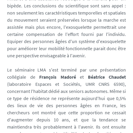
bipède. Les conclusions du scientifique sont sans appel :
i
non seulement les caractéristiques temporelles et spatiales
a
du mouvement seraient préservées lorsque la marche est
s
assistée mais plus encore, l'exosquelette permettrait une
/
certaine compensation de l'effort fourni par l'individu.
p
Equiper des personnes âgées d'un système d'exosquelette
h
pour améliorer leur mobilité fonctionnelle parait donc être
o
une perspective envisageable à l'avenir.
t
o
Le séminaire LMA s'est terminé par une présentation
/
collégiale de
François Madoré
et
Béatrice Chaudet
s
(laboratoire Espaces et Sociétés, UMR CNRS 6590),
l
concernant l'habitat dédié aux seniors autonomes. Même si
i
ce type de résidence ne représente aujourd'hui que 0,5%
d
des lieux de vie des personnes âgées en France, les
e
chercheurs ont montré que cette proportion ne cessait
_
d'augmenter depuis 10 ans, et que la tendance se
s
maintiendra très probablement à l'avenir. Ils ont ensuite
h