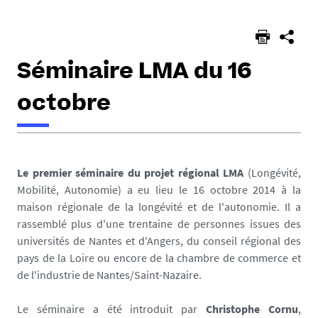
Séminaire LMA du 16
octobre
h
t
Le premier séminaire du projet régional LMA
(Longévité,
t
Mobilité, Autonomie) a eu lieu le 16 octobre 2014 à la
p
maison régionale de la longévité et de l'autonomie. Il a
s
rassemblé plus d'une trentaine de personnes issues des
:
universités de Nantes et d'Angers, du conseil régional des
/
pays de la Loire ou encore de la chambre de commerce et
/
de l'industrie de Nantes/Saint-Nazaire.
l
m
Le séminaire a été introduit par
Christophe Cornu
,
a